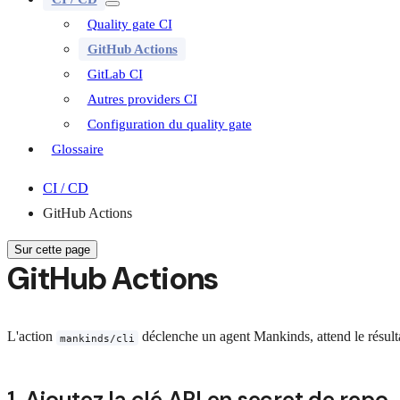
Quality gate CI
GitHub Actions
GitLab CI
Autres providers CI
Configuration du quality gate
Glossaire
CI / CD
GitHub Actions
Sur cette page
GitHub Actions
L'action
déclenche un agent Mankinds, attend le résult
mankinds/cli
1. Ajoutez la clé API en secret de repo