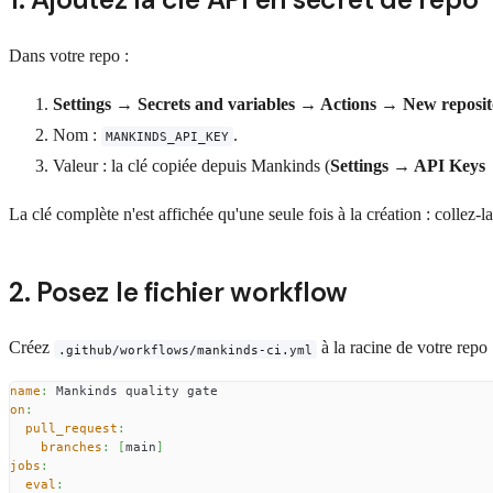
Dans votre repo :
Settings → Secrets and variables → Actions → New reposit
Nom :
.
MANKINDS_API_KEY
Valeur : la clé copiée depuis Mankinds (
Settings → API Keys
La clé complète n'est affichée qu'une seule fois à la création : collez-
2. Posez le fichier workflow
Créez
à la racine de votre repo 
.github/workflows/mankinds-ci.yml
name
:
 Mankinds quality gate
on
:
pull_request
:
branches
:
[
main
]
jobs
:
eval
: