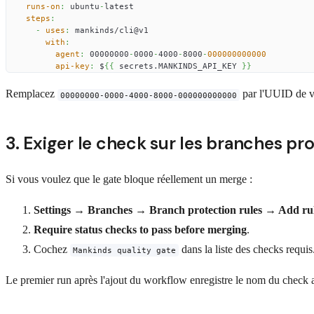
runs-on
:
 ubuntu
-
latest
steps
:
-
uses
:
 mankinds/cli@v1
with
:
agent
:
 00000000
-
0000
-
4000
-
8000
-
000000000000
api-key
:
 $
{
{
 secrets.MANKINDS_API_KEY 
}
}
Remplacez
par l'UUID de vo
00000000-0000-4000-8000-000000000000
3. Exiger le check sur les branches pr
Si vous voulez que le gate bloque réellement un merge :
Settings → Branches → Branch protection rules → Add ru
Require status checks to pass before merging
.
Cochez
dans la liste des checks requis
Mankinds quality gate
Le premier run après l'ajout du workflow enregistre le nom du check a